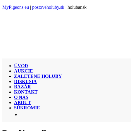
MyPigeons.eu
|
postoveholuby.sk
| holubar.sk
ÚVOD
AUKCIE
ZALETENÉ HOLUBY
DISKUSIA
BAZÁR
KONTAKT
O NÁS
ABOUT
SÚKROMIE