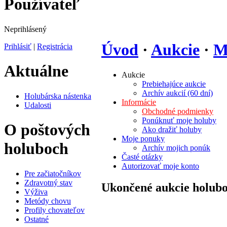
Používateľ
Neprihlásený
Úvod
·
Aukcie
·
M
Prihlásiť
|
Registrácia
Aktuálne
Aukcie
Prebiehajúce aukcie
Archív aukcií (60 dní)
Holubárska nástenka
Informácie
Udalosti
Obchodné podmienky
Ponúknuť moje holuby
O poštových
Ako dražiť holuby
Moje ponuky
holuboch
Archív mojich ponúk
Časté otázky
Autorizovať moje konto
Pre začiatočníkov
Zdravotný stav
Ukončené aukcie holubov
Výživa
Metódy chovu
Profily chovateľov
Ostatné