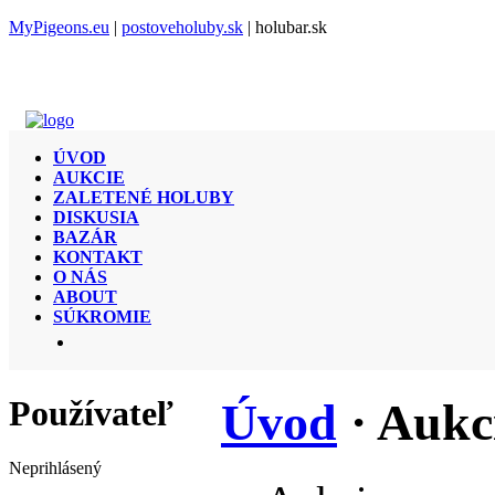
MyPigeons.eu
|
postoveholuby.sk
| holubar.sk
ÚVOD
AUKCIE
ZALETENÉ HOLUBY
DISKUSIA
BAZÁR
KONTAKT
O NÁS
ABOUT
SÚKROMIE
Používateľ
Úvod
· Aukc
Neprihlásený