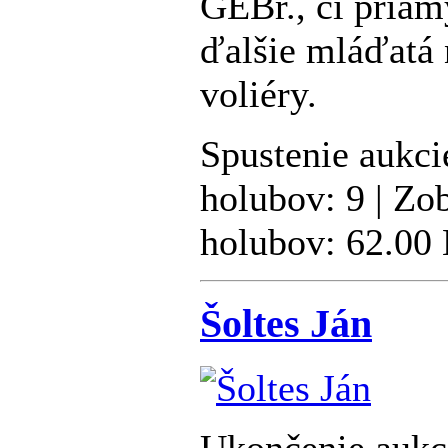
GEBr., či pria
ďalšie mláďatá 
voliéry.
Spustenie aukci
holubov: 9 | Zo
holubov: 62.00
Šoltes Ján
Ukončenie aukc