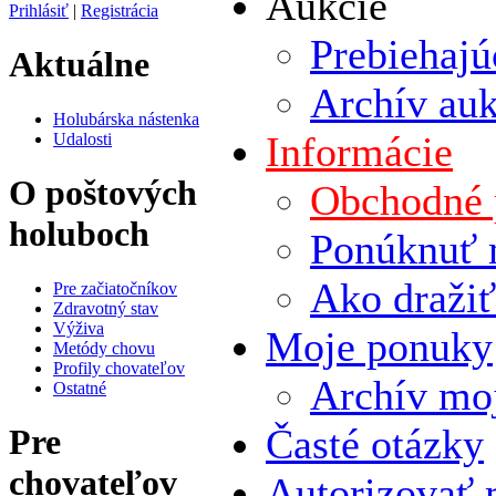
Aukcie
Prihlásiť
|
Registrácia
Prebiehajú
Aktuálne
Archív auk
Holubárska nástenka
Informácie
Udalosti
O poštových
Obchodné
holuboch
Ponúknuť 
Ako dražiť
Pre začiatočníkov
Zdravotný stav
Výživa
Moje ponuky
Metódy chovu
Profily chovateľov
Archív mo
Ostatné
Časté otázky
Pre
chovateľov
Autorizovať 