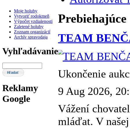
Moje holuby
Prebiehajúce
Vytvoriť rodokmeň
Výpočet vzdialenosti
Zaletené holuby
Zoznam organizácií
TEAM BENČ
Archív spravodaja
Vyhľadávanie
Ukončenie aukc
Reklamy
9 Aug 2026, 20
Google
Vážení chovatel
mláďat. V našej