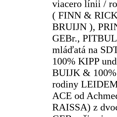
viacero línii /
( FINN & RICK
BRUIJN ), PR
GEBr., PITBULL
mláďatá na SD
100% KIPP un
BUIJK & 100%
rodiny LEIDEM
ACE od Achme
RAISSA) z dvo