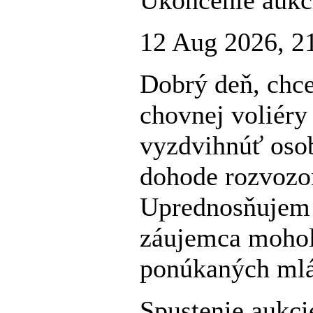
12 Aug 2026, 2
Dobrý deň, chc
chovnej voliéry
vyzdvihnúť oso
dohode rozvozo
Uprednosňujem 
záujemca mohol
ponúkaných mlá
Spustenie aukci