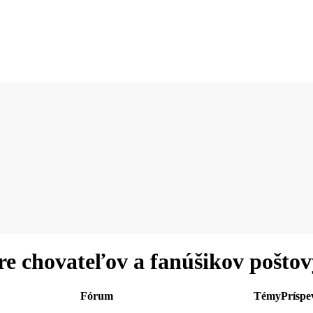
re chovateľov a fanúšikov pošto
Fórum
Témy
Príspe