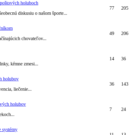
poštových holuboch
77
205
všeobecnú diskusiu o našom športe...
čníkom
49
206
ačínajúcich chovateľov...
14
36
nky, kŕmne zmesi...
ch holubov
36
143
ncia, liečenie...
ových holubov
7
24
ekoch...
e systémy
11
13