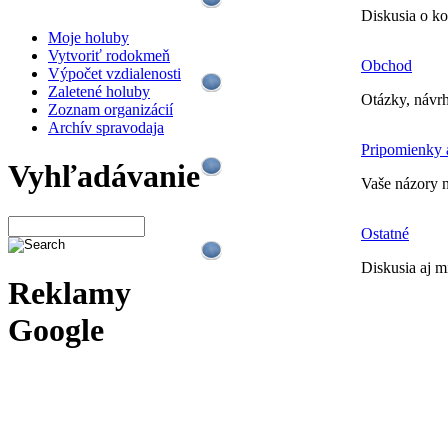
Diskusia o ko
Moje holuby
Vytvoriť rodokmeň
Obchod
Výpočet vzdialenosti
Zaletené holuby
Otázky, návr
Zoznam organizácií
Archív spravodaja
Pripomienky 
Vyhľadávanie
Vaše názory n
Ostatné
Diskusia aj m
Reklamy
Google