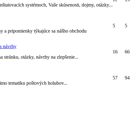
nštatovacích systémoch, Vaše skúsenosti, dojmy, otázky...
5
5
hy a pripomienky týkajúce sa nášho obchodu
a návrhy
16
66
a stránku, otázky, návrhy na zlepšenie...
57
94
imo tematiku poštových holubov...