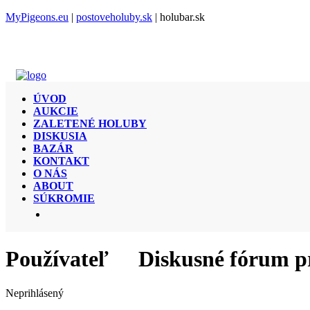
MyPigeons.eu
|
postoveholuby.sk
| holubar.sk
ÚVOD
AUKCIE
ZALETENÉ HOLUBY
DISKUSIA
BAZÁR
KONTAKT
O NÁS
ABOUT
SÚKROMIE
Používateľ
Diskusné fórum p
Neprihlásený