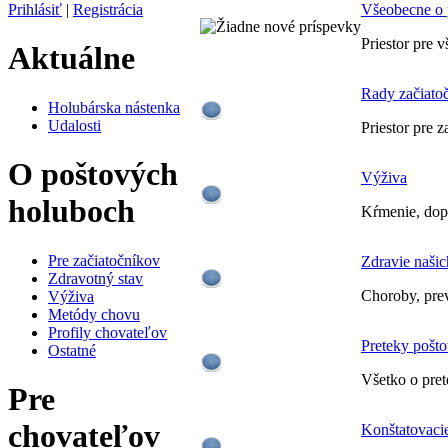
Prihlásiť
|
Registrácia
Všeobecne o 
Priestor pre 
Aktuálne
Rady začiato
Holubárska nástenka
Udalosti
Priestor pre z
O poštových
Výživa
holuboch
Kŕmenie, dopl
Pre začiatočníkov
Zdravie naši
Zdravotný stav
Choroby, preve
Výživa
Metódy chovu
Profily chovateľov
Preteky pošt
Ostatné
Všetko o pret
Pre
chovateľov
Konštatovaci