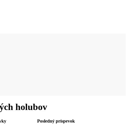
vých holubov
vky
Posledný príspevok