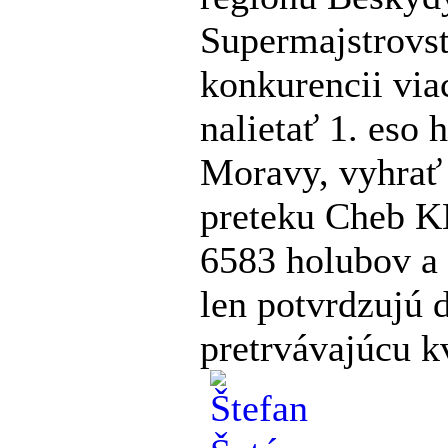
Supermajstrovs
konkurencii via
nalietať 1. eso 
Moravy, vyhrať 
preteku Cheb K
6583 holubov a 
len potvrdzujú 
pretrvávajúcu k