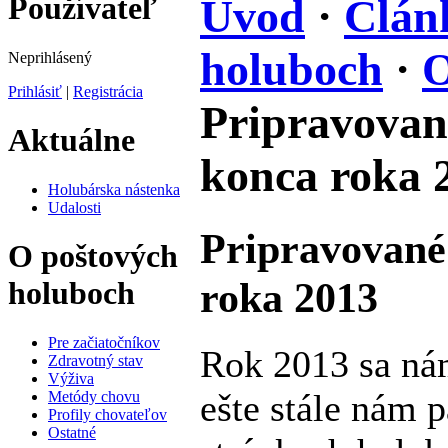
Používateľ
Úvod
·
Člán
holuboch
·
O
Neprihlásený
Prihlásiť
|
Registrácia
Pripravovan
Aktuálne
konca roka 
Holubárska nástenka
Udalosti
Pripravované
O poštových
roka 2013
holuboch
Pre začiatočníkov
Rok 2013 sa nám
Zdravotný stav
Výživa
ešte stále nám p
Metódy chovu
Profily chovateľov
Ostatné