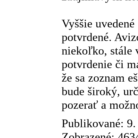
Vyššie uvedené 
potvrdené. Aviz
niekoľko, stále
potvrdenie či m
že sa zoznam eš
bude široký, urč
pozerať a možno
Publikované: 9.
Zobrazené: 4634