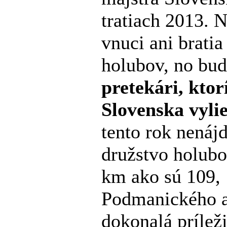
tratiach 2013. 
vnuci ani brati
holubov, no bu
pretekári, kto
Slovenska vylie
tento rok nenájd
družstvo holubo
km ako sú 109, 
Podmanického a
dokonalá prílež