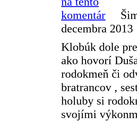
Šim
decembra 2013 
Klobúk dole pr
ako hovorí Duša
rodokmeň či odv
bratrancov , ses
holuby si rodok
svojími výkonm