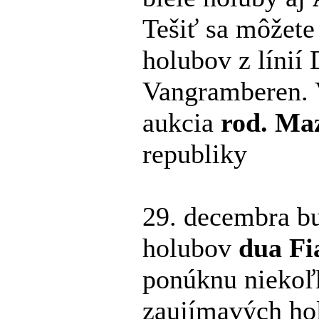
Tešiť sa môžete
holubov z línií 
Vangramberen. V
aukcia
rod. Ma
republiky
29. decembra bu
holubov
dua Fi
ponúknu niekoľ
zaujímavých ho