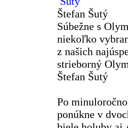
Štefan Šutý
Súbežne s Oly
niekoľko vybran
z našich najúsp
strieborný Olym
Štefan Šutý
Po minuloročno
ponúkne v dvoc
biele holuby aj