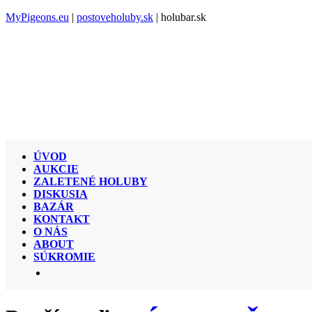
MyPigeons.eu
|
postoveholuby.sk
| holubar.sk
ÚVOD
AUKCIE
ZALETENÉ HOLUBY
DISKUSIA
BAZÁR
KONTAKT
O NÁS
ABOUT
SÚKROMIE