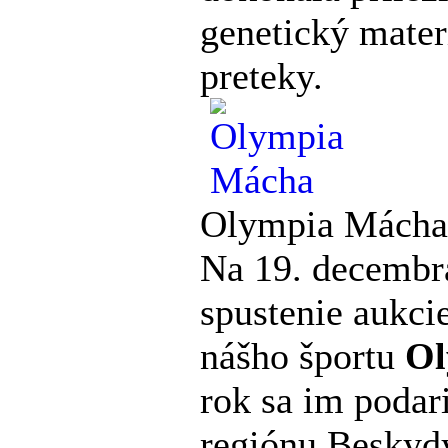
genetický mater
preteky.
Olympia Mácha
Na 19. decembr
spustenie aukcie
nášho športu
Ol
rok sa im podari
regiónu Beskyd