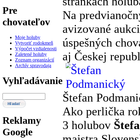
stránkach holub
Pre
Na predvianočn
chovateľov
avizované aukci
Moje holuby
úspešných chov
Vytvoriť rodokmeň
Výpočet vzdialenosti
aj Českej republ
Zaletené holuby
Zoznam organizácií
Archív spravodaja
Vyhľadávanie
Štefan Podmani
Ako perlička ro
Reklamy
3 holubov
Štef
Google
majstra Slovens