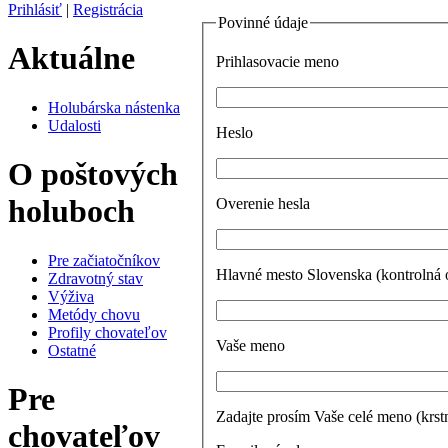
Prihlásiť
|
Registrácia
Povinné údaje
Aktuálne
Prihlasovacie meno
Holubárska nástenka
Udalosti
Heslo
O poštových
holuboch
Overenie hesla
Pre začiatočníkov
Hlavné mesto Slovenska (kontrolná 
Zdravotný stav
Výživa
Metódy chovu
Profily chovateľov
Vaše meno
Ostatné
Pre
Zadajte prosím Vaše celé meno (krst
chovateľov