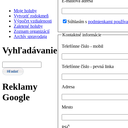
E-mailová adresa
Moje holuby
Vytvoriť rodokmeň
Výpočet vzdialenosti
Súhlasím s
podmienkami používa
Zaletené holuby
Zoznam organizácií
Kontaktné informácie
Archív spravodaja
Telefónne číslo - mobil
Vyhľadávanie
Telefónne číslo - pevná linka
Reklamy
Adresa
Google
Mesto
PSČ