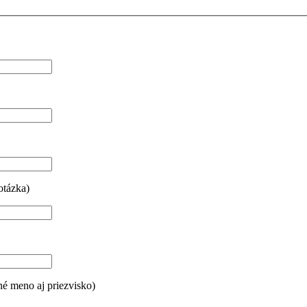
otázka)
né meno aj priezvisko)