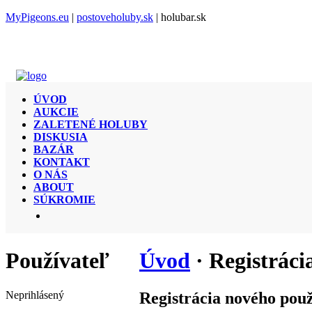
MyPigeons.eu
|
postoveholuby.sk
| holubar.sk
ÚVOD
AUKCIE
ZALETENÉ HOLUBY
DISKUSIA
BAZÁR
KONTAKT
O NÁS
ABOUT
SÚKROMIE
Používateľ
Úvod
· Registráci
Neprihlásený
Registrácia nového pou