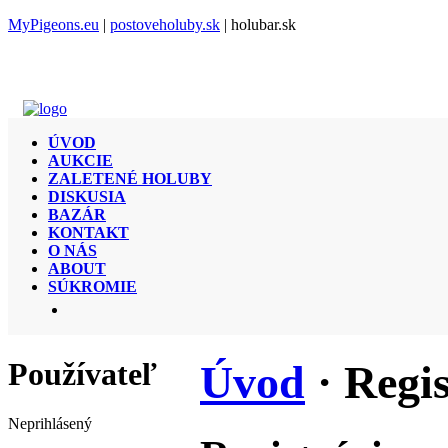
MyPigeons.eu
|
postoveholuby.sk
| holubar.sk
ÚVOD
AUKCIE
ZALETENÉ HOLUBY
DISKUSIA
BAZÁR
KONTAKT
O NÁS
ABOUT
SÚKROMIE
Používateľ
Úvod
· Regi
Neprihlásený