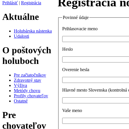
Registrácia n
Prihlásiť
|
Registrácia
Aktuálne
Povinné údaje
Prihlasovacie meno
Holubárska nástenka
Udalosti
O poštových
Heslo
holuboch
Overenie hesla
Pre začiatočníkov
Zdravotný stav
Výživa
Hlavné mesto Slovenska (kontrolná 
Metódy chovu
Profily chovateľov
Ostatné
Vaše meno
Pre
chovateľov