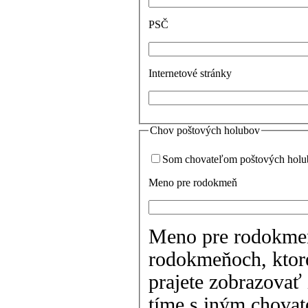
PSČ
Internetové stránky
Chov poštových holubov
Som chovateľom poštových hol
Meno pre rodokmeň
Meno pre rodokmeň 
rodokmeňoch, ktoré
prajete zobrazovať 
tíme s iným chova