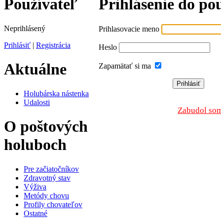
Používateľ
Prihlásenie do po
Neprihlásený
Prihlasovacie meno
Prihlásiť
|
Registrácia
Heslo
Aktuálne
Zapamätať si ma
Holubárska nástenka
Udalosti
Zabudol som
O poštových
holuboch
Pre začiatočníkov
Zdravotný stav
Výživa
Metódy chovu
Profily chovateľov
Ostatné