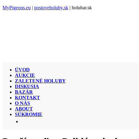
MyPigeons.eu
|
postoveholuby.sk
| holubar.sk
ÚVOD
AUKCIE
ZALETENÉ HOLUBY
DISKUSIA
BAZÁR
KONTAKT
O NÁS
ABOUT
SÚKROMIE