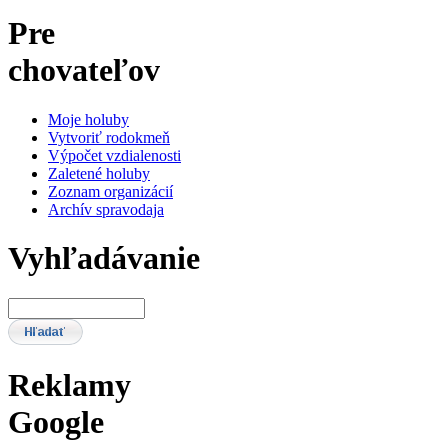
Pre
chovateľov
Moje holuby
Vytvoriť rodokmeň
Výpočet vzdialenosti
Zaletené holuby
Zoznam organizácií
Archív spravodaja
Vyhľadávanie
Reklamy
Google