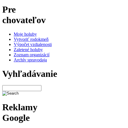
Pre
chovateľov
Moje holuby
Vytvoriť rodokmeň
Výpočet vzdialenosti
Zaletené holuby
Zoznam organizácií
Archív spravodaja
Vyhľadávanie
Reklamy
Google