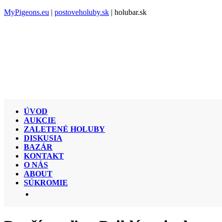
MyPigeons.eu
|
postoveholuby.sk
| holubar.sk
ÚVOD
AUKCIE
ZALETENÉ HOLUBY
DISKUSIA
BAZÁR
KONTAKT
O NÁS
ABOUT
SÚKROMIE