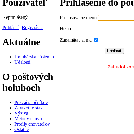
Používateľ
Prihlásenie do po
Neprihlásený
Prihlasovacie meno
Prihlásiť
|
Registrácia
Heslo
Aktuálne
Zapamätať si ma
Holubárska nástenka
Udalosti
Zabudol som
O poštových
holuboch
Pre začiatočníkov
Zdravotný stav
Výživa
Metódy chovu
Profily chovateľov
Ostatné