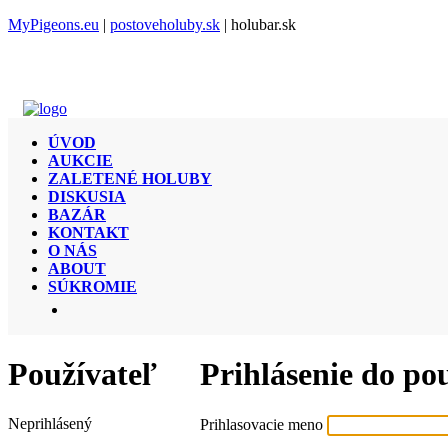
MyPigeons.eu
|
postoveholuby.sk
| holubar.sk
ÚVOD
AUKCIE
ZALETENÉ HOLUBY
DISKUSIA
BAZÁR
KONTAKT
O NÁS
ABOUT
SÚKROMIE
Používateľ
Prihlásenie do po
Neprihlásený
Prihlasovacie meno