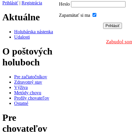
Prihlásiť
|
Registrácia
Heslo
Aktuálne
Zapamätať si ma
Holubárska nástenka
Udalosti
Zabudol som
O poštových
holuboch
Pre začiatočníkov
Zdravotný stav
Výživa
Metódy chovu
Profily chovateľov
Ostatné
Pre
chovateľov