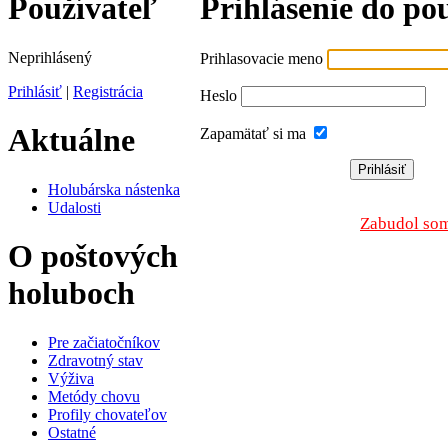
Používateľ
Prihlásenie do po
Neprihlásený
Prihlasovacie meno
Prihlásiť
|
Registrácia
Heslo
Aktuálne
Zapamätať si ma
Holubárska nástenka
Udalosti
Zabudol som
O poštových
holuboch
Pre začiatočníkov
Zdravotný stav
Výživa
Metódy chovu
Profily chovateľov
Ostatné