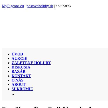
MyPigeons.eu
|
postoveholuby.sk
| holubar.sk
ÚVOD
AUKCIE
ZALETENÉ HOLUBY
DISKUSIA
BAZÁR
KONTAKT
O NÁS
ABOUT
SÚKROMIE