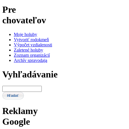
Pre
chovateľov
Moje holuby
Vytvoriť rodokmeň
Výpočet vzdialenosti
Zaletené holuby
Zoznam organizácií
Archív spravodaja
Vyhľadávanie
Reklamy
Google