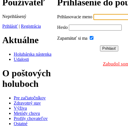
Používateľ
Prihlásenie do po
Neprihlásený
Prihlasovacie meno
Prihlásiť
|
Registrácia
Heslo
Aktuálne
Zapamätať si ma
Holubárska nástenka
Udalosti
Zabudol som
O poštových
holuboch
Pre začiatočníkov
Zdravotný stav
Výživa
Metódy chovu
Profily chovateľov
Ostatné