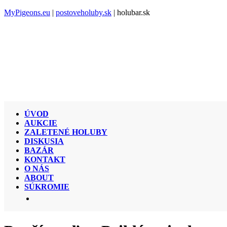
MyPigeons.eu
|
postoveholuby.sk
| holubar.sk
ÚVOD
AUKCIE
ZALETENÉ HOLUBY
DISKUSIA
BAZÁR
KONTAKT
O NÁS
ABOUT
SÚKROMIE