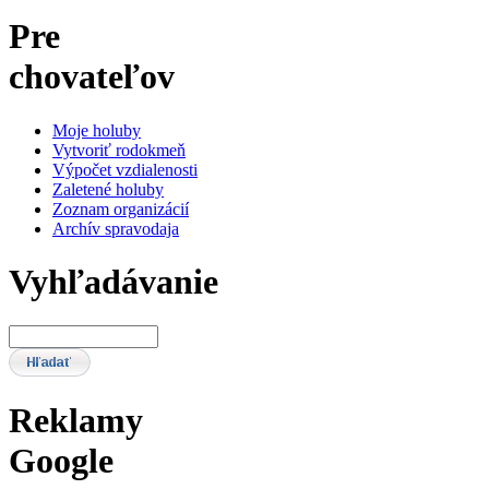
Pre
chovateľov
Moje holuby
Vytvoriť rodokmeň
Výpočet vzdialenosti
Zaletené holuby
Zoznam organizácií
Archív spravodaja
Vyhľadávanie
Reklamy
Google