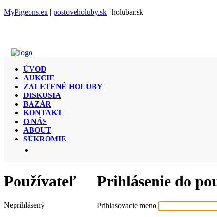
MyPigeons.eu
|
postoveholuby.sk
| holubar.sk
ÚVOD
AUKCIE
ZALETENÉ HOLUBY
DISKUSIA
BAZÁR
KONTAKT
O NÁS
ABOUT
SÚKROMIE
Používateľ
Prihlásenie do po
Neprihlásený
Prihlasovacie meno