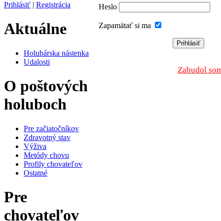
Prihlásiť
|
Registrácia
Heslo
Aktuálne
Zapamätať si ma
Holubárska nástenka
Udalosti
Zabudol som
O poštových
holuboch
Pre začiatočníkov
Zdravotný stav
Výživa
Metódy chovu
Profily chovateľov
Ostatné
Pre
chovateľov