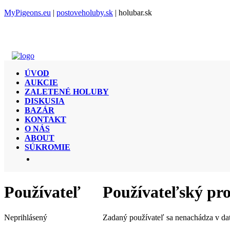
MyPigeons.eu
|
postoveholuby.sk
| holubar.sk
ÚVOD
AUKCIE
ZALETENÉ HOLUBY
DISKUSIA
BAZÁR
KONTAKT
O NÁS
ABOUT
SÚKROMIE
Používateľ
Používateľský pro
Neprihlásený
Zadaný používateľ sa nenachádza v da