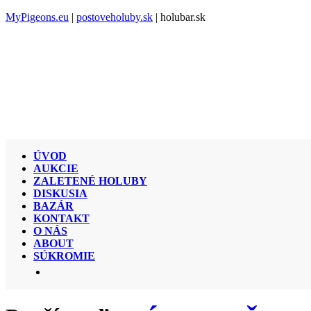
MyPigeons.eu
|
postoveholuby.sk
| holubar.sk
ÚVOD
AUKCIE
ZALETENÉ HOLUBY
DISKUSIA
BAZÁR
KONTAKT
O NÁS
ABOUT
SÚKROMIE