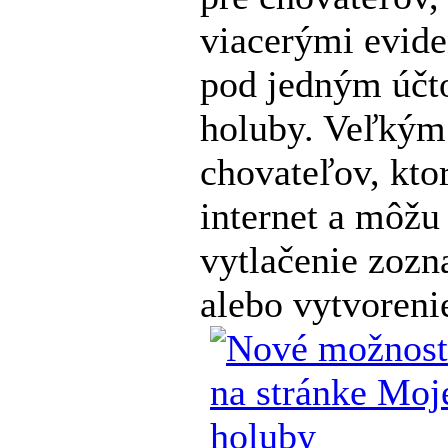
viacerými evid
pod jedným účt
holuby. Veľkým 
chovateľov, kto
internet a môžu
vytlačenie zoz
alebo vytvoreni