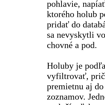
pohlavie, napía
ktorého holub p
pridať do databá
sa nevyskytli v
chovné a pod.
Holuby je podľ
vyfiltrovať, pri
premietnu aj do
zoznamov. Jedn