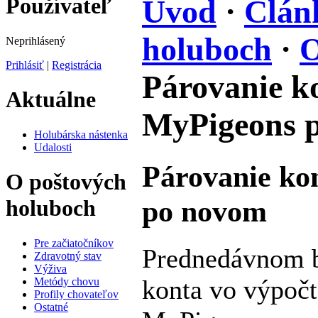
Používateľ
Úvod
·
Člán
holuboch
·
O
Neprihlásený
Prihlásiť
|
Registrácia
Párovanie k
Aktuálne
MyPigeons 
Holubárska nástenka
Udalosti
Párovanie ko
O poštových
po novom
holuboch
Pre začiatočníkov
Prednedávnom b
Zdravotný stav
Výživa
konta vo výpoč
Metódy chovu
Profily chovateľov
Ostatné