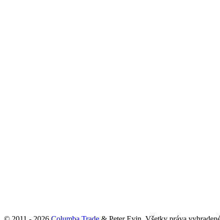
© 2011 - 2026
Columba Trade
& Peter Evin, Všetky práva vyhraden