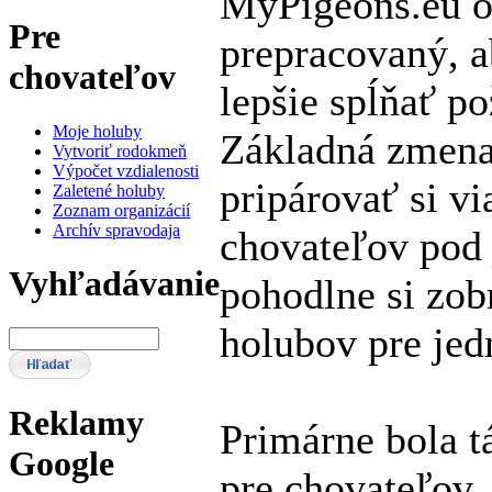
MyPigeons.eu o
Pre
prepracovaný, a
chovateľov
lepšie spĺňať p
Moje holuby
Základná zmena
Vytvoriť rodokmeň
Výpočet vzdialenosti
pripárovať si v
Zaletené holuby
Zoznam organizácií
Archív spravodaja
chovateľov pod 
Vyhľadávanie
pohodlne si zo
holubov pre jed
Reklamy
Primárne bola 
Google
pre chovateľov, 