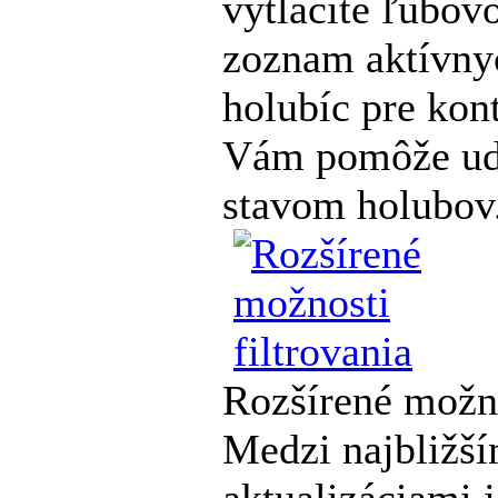
vytlačíte ľubov
zoznam aktívnyc
holubíc pre kon
Vám pomôže udr
stavom holubov
Rozšírené možno
Medzi najbližš
aktualizáciami 