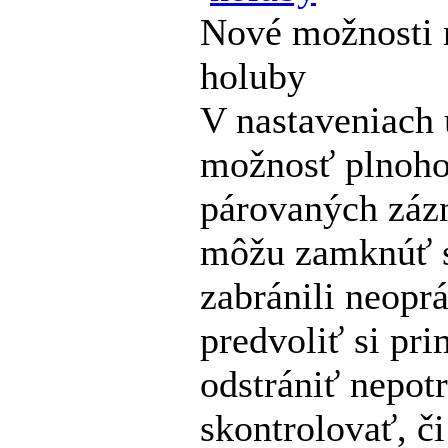
Nové možnosti 
holuby
V nastaveniach 
možnosť plnoho
párovaných zázn
môžu zamknúť s
zabránili neopr
predvoliť si pr
odstrániť nepot
skontrolovať, či